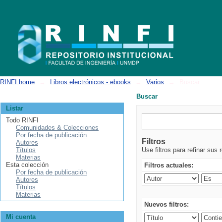
Buscar
RINFI home
→
Libros electrónicos - ebooks
→
Varios
→
Buscar
Buscar
Listar
Todo RINFI
Comunidades & Colecciones
Por fecha de publicación
Filtros
Autores
Títulos
Use filtros para refinar sus 
Materias
Esta colección
Filtros actuales:
Por fecha de publicación
Autores
Títulos
Materias
Nuevos filtros:
Mi cuenta