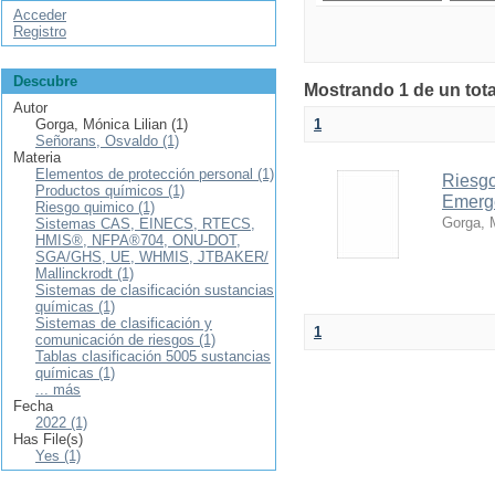
Acceder
Registro
Descubre
Mostrando 1 de un tota
Autor
Gorga, Mónica Lilian (1)
1
Señorans, Osvaldo (1)
Materia
Elementos de protección personal (1)
Riesgo
Productos químicos (1)
Emerg
Riesgo quimico (1)
Gorga, M
Sistemas CAS, EINECS, RTECS,
HMIS®, NFPA®704, ONU-DOT,
SGA/GHS, UE, WHMIS, JTBAKER/
Mallinckrodt (1)
Sistemas de clasificación sustancias
químicas (1)
Sistemas de clasificación y
1
comunicación de riesgos (1)
Tablas clasificación 5005 sustancias
químicas (1)
... más
Fecha
2022 (1)
Has File(s)
Yes (1)