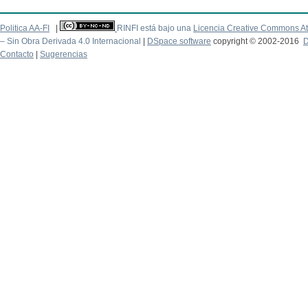
Politica AA-FI
|
RINFI está bajo una
Licencia Creative Commons At
– Sin Obra Derivada 4.0 Internacional
|
DSpace software
copyright © 2002-2016
D
Contacto
|
Sugerencias