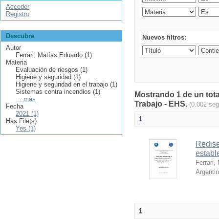
Acceder
Registro
Descubre
Nuevos filtros:
Autor
Ferrari, Matías Eduardo (1)
Materia
Evaluación de riesgos (1)
Higiene y seguridad (1)
Higiene y seguridad en el trabajo (1)
Sistemas contra incendios (1)
Mostrando 1 de un tota
... más
Trabajo - EHS.
(0.002 se
Fecha
2021 (1)
1
Has File(s)
Yes (1)
Redise
establ
Ferrari,
Argenti
1