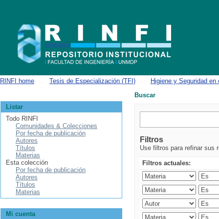
Buscar
RINFI home
→
Tesis de Especialización (TFI)
→
Higiene y Seguridad en 
Buscar
Listar
Todo RINFI
Comunidades & Colecciones
Por fecha de publicación
Filtros
Autores
Títulos
Use filtros para refinar sus 
Materias
Esta colección
Filtros actuales:
Por fecha de publicación
Autores
Títulos
Materias
Mi cuenta