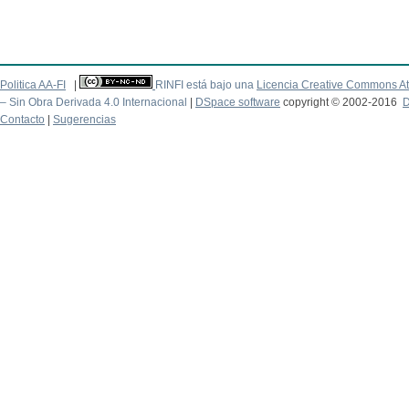
Politica AA-FI
|
RINFI está bajo una
Licencia Creative Commons At
– Sin Obra Derivada 4.0 Internacional
|
DSpace software
copyright © 2002-2016
D
Contacto
|
Sugerencias