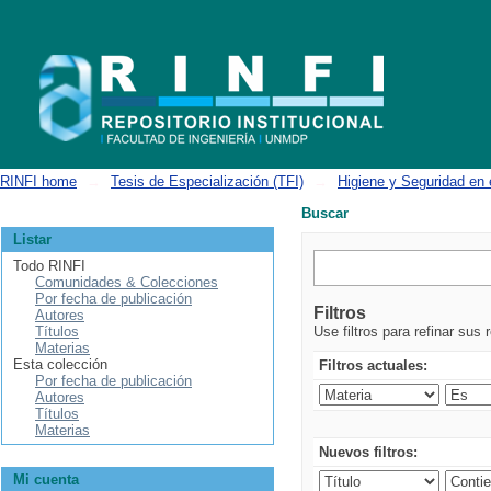
Buscar
RINFI home
→
Tesis de Especialización (TFI)
→
Higiene y Seguridad en 
Buscar
Listar
Todo RINFI
Comunidades & Colecciones
Por fecha de publicación
Filtros
Autores
Títulos
Use filtros para refinar sus 
Materias
Esta colección
Filtros actuales:
Por fecha de publicación
Autores
Títulos
Materias
Nuevos filtros:
Mi cuenta