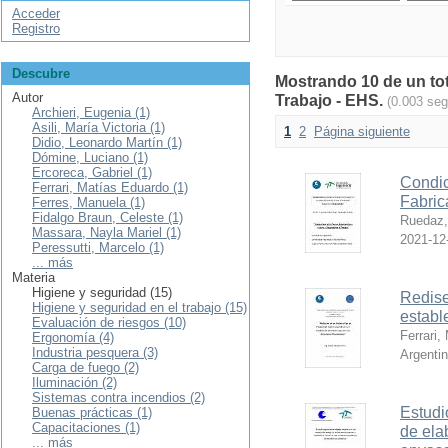
Acceder
Registro
Descubre
Mostrando 10 de un tot
Autor
Trabajo - EHS.
(0.003 se
Archieri, Eugenia (1)
Asili, María Victoria (1)
1
2
Página siguiente
Didio, Leonardo Martín (1)
Dómine, Luciano (1)
Ercoreca, Gabriel (1)
Condic
Ferrari, Matías Eduardo (1)
Fabri
Ferres, Manuela (1)
Fidalgo Braun, Celeste (1)
Ruedaz,
Massara, Nayla Mariel (1)
2021-12
Peressutti, Marcelo (1)
... más
Materia
Higiene y seguridad (15)
Redise
Higiene y seguridad en el trabajo (15)
establ
Evaluación de riesgos (10)
Ferrari,
Ergonomía (4)
Industria pesquera (3)
Argenti
Carga de fuego (2)
Iluminación (2)
Sistemas contra incendios (2)
Estudi
Buenas prácticas (1)
Capacitaciones (1)
de ela
... más