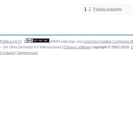
1
2
Página siguiente
Politica AA-FI
|
RINFI está bajo una
Licencia Creative Commons At
– Sin Obra Derivada 4.0 Internacional
|
DSpace software
copyright © 2002-2016
D
Contacto
|
Sugerencias