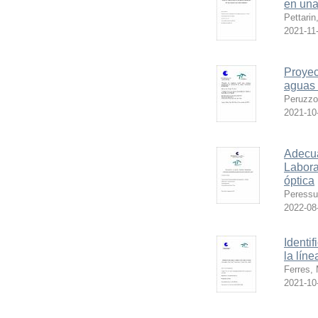
en una
Pettarin
2021-11
Proyec
aguas 
Peruzzo
2021-10
Adecua
Labora
óptica
Peressut
2022-08
Identi
la lín
Ferres,
2021-10