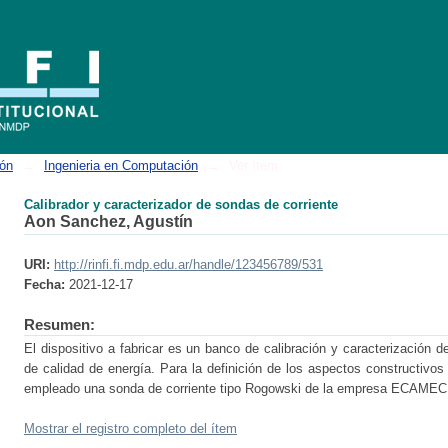
e corriente
ión
→
Ingenieria en Computación
→
Ver ítem
Calibrador y caracterizador de sondas de corriente
Aon Sanchez, Agustín
URI:
http://rinfi.fi.mdp.edu.ar/handle/123456789/531
Fecha:
2021-12-17
Resumen:
El dispositivo a fabricar es un banco de calibración y caracterización d
de calidad de energía. Para la definición de los aspectos constructivos
empleado una sonda de corriente tipo Rogowski de la empresa ECAMEC.
Mostrar el registro completo del ítem