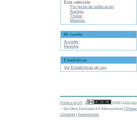
Esta colección
Por fecha de publicación
Autores
Títulos
Materias
Mi cuenta
Acceder
Registro
Estadísticas
Ver Estadísticas de uso
Politica AA-FI
|
RINFI está baj
– Sin Obra Derivada 4.0 Internacional
|
DSpac
Contacto
|
Sugerencias