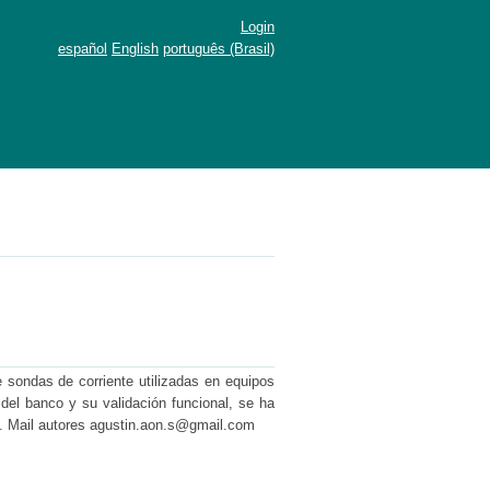
Login
español
English
português (Brasil)
e sondas de corriente utilizadas en equipos
 del banco y su validación funcional, se ha
 Mail autores agustin.aon.s@gmail.com