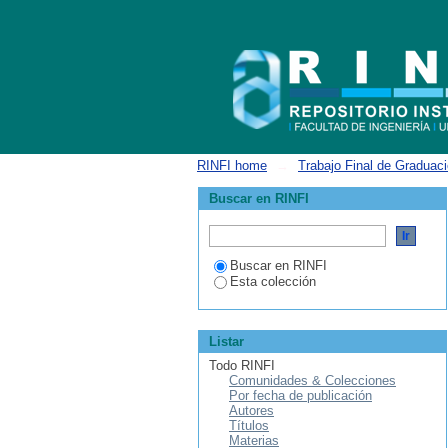
Calibrador y caracterizador de sondas d
RINFI home
→
Trabajo Final de Graduac
Buscar en RINFI
Buscar en RINFI
Esta colección
Listar
Todo RINFI
Comunidades & Colecciones
Por fecha de publicación
Autores
Títulos
Materias