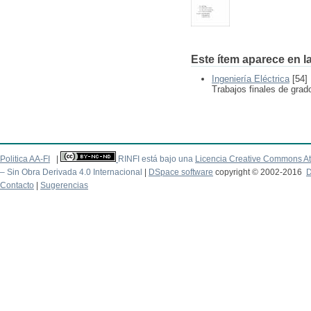
Este ítem aparece en la
Ingeniería Eléctrica
[54]
Trabajos finales de grado
Politica AA-FI
|
RINFI está bajo una
Licencia Creative Commons At
– Sin Obra Derivada 4.0 Internacional
|
DSpace software
copyright © 2002-2016
D
Contacto
|
Sugerencias