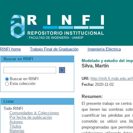
Modelado y estudio del impacto de sombras sobre paneles solares foto
RINFI home
→
Trabajo Final de Graduación
→
Ingeniería Eléctrica
→
V
Buscar en RINFI
Modelado y estudio del imp
Silva, Martín
URI:
http://rinfi.fi.mdp.edu.
Buscar en RINFI
Esta colección
Fecha:
2020-11-02
Resumen:
Listar
El presente trabajo se centra
Todo RINFI
que tienen las sombras sobre
Comunidades & Colecciones
cuantificar las pérdidas p
Por fecha de publicación
cometido se utilizó una li
Autores
Títulos
preprogramadas que permitier
Materias