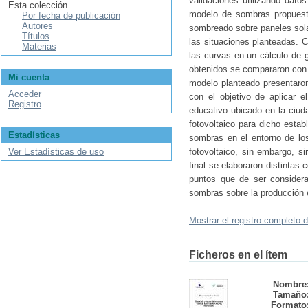
validaciones utilizando dato
Esta colección
modelo de sombras propuesto
Por fecha de publicación
Autores
sombreado sobre paneles sola
Títulos
las situaciones planteadas. C
Materias
las curvas en un cálculo de 
obtenidos se compararon con 
Mi cuenta
modelo planteado presentaron
Acceder
con el objetivo de aplicar 
Registro
educativo ubicado en la ciuda
fotovoltaico para dicho esta
Estadísticas
sombras en el entorno de los
Ver Estadísticas de uso
fotovoltaico, sin embargo, s
final se elaboraron distintas
puntos que de ser considerad
sombras sobre la producción e
Mostrar el registro completo d
Ficheros en el ítem
Nombre
Tamaño
Formato