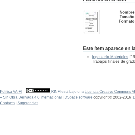
Nombre
Tamaño
Formato
Este ítem aparece en la
Ingeniería Materiales
[19
Trabajos finales de grad
Politica AA-FI
|
RINFI está bajo una
Licencia Creative Commons At
– Sin Obra Derivada 4.0 Internacional
|
DSpace software
copyright © 2002-2016
D
Contacto
|
Sugerencias