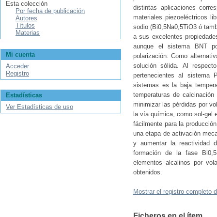
Esta colección
distintas aplicaciones cor
Por fecha de publicación
materiales piezoeléctricos 
Autores
Títulos
sodio (Bi0,5Na0,5TiO3 ó tamb
Materias
a sus excelentes propiedades
aunque el sistema BNT pos
Mi cuenta
polarización. Como alternati
solución sólida. Al respec
Acceder
Registro
pertenecientes al sistema 
sistemas es la baja temperat
temperaturas de calcinación
Estadísticas
minimizar las pérdidas por vo
Ver Estadísticas de uso
la vía química, como sol-gel 
fácilmente para la producción
una etapa de activación mecan
y aumentar la reactividad d
formación de la fase Bi0,5
elementos alcalinos por vola
obtenidos.
Mostrar el registro completo d
Ficheros en el ítem