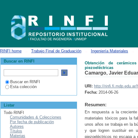
Obtención de cerámicos pertenecientes a los sistemas Bi0.5(Na0.8K0.2)0
RINFI home
→
Trabajo Final de Graduación
→
Ingeniería Materiales
→
Buscar en RINFI
Obtención de cerámicos 
piezoeléctricas
Camargo, Javier Edua
Buscar en RINFI
URI:
http://rinfi.fi.mdp.edu.
Esta colección
Fecha:
2014-06-26
Resumen:
Listar
En respuesta a la creciente
Todo RINFI
Comunidades & Colecciones
materiales tóxicos para la fa
Por fecha de publicación
unos años se trabaja en la b
Autores
y que logren sustituir en 
Títulos
Materias
piezoeléctricos no escapa a 