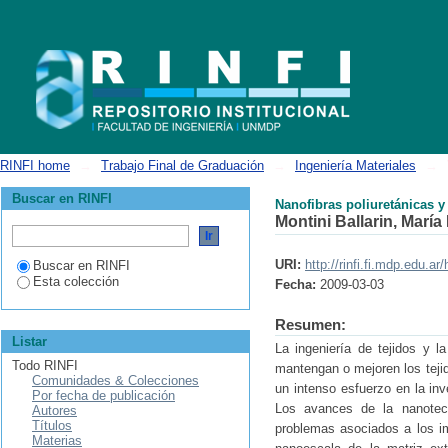
Nanofibras poliuretánicas y compuestas de interés biomédico
RINFI home
→
Trabajo Final de Graduación
→
Ingeniería Materiales
→
Buscar en RINFI
Nanofibras poliuretánicas 
Montini Ballarin, María
URI:
http://rinfi.fi.mdp.edu.
Buscar en RINFI
Esta colección
Fecha:
2009-03-03
Resumen:
Listar
La ingeniería de tejidos y l
Todo RINFI
mantengan o mejoren los tejid
Comunidades & Colecciones
un intenso esfuerzo en la inv
Por fecha de publicación
Los avances de la nanotec
Autores
Títulos
problemas asociados a los im
Materias