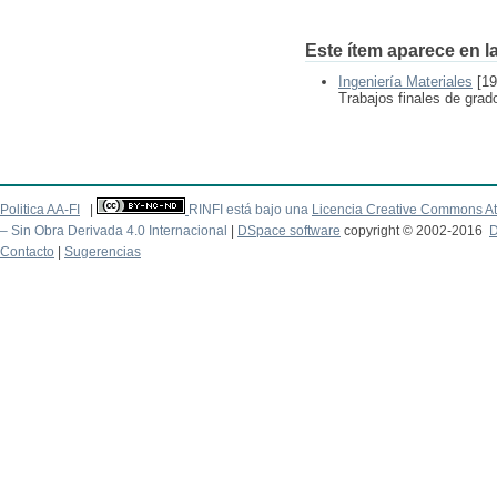
Este ítem aparece en la
Ingeniería Materiales
[19
Trabajos finales de grad
Politica AA-FI
|
RINFI está bajo una
Licencia Creative Commons At
– Sin Obra Derivada 4.0 Internacional
|
DSpace software
copyright © 2002-2016
D
Contacto
|
Sugerencias