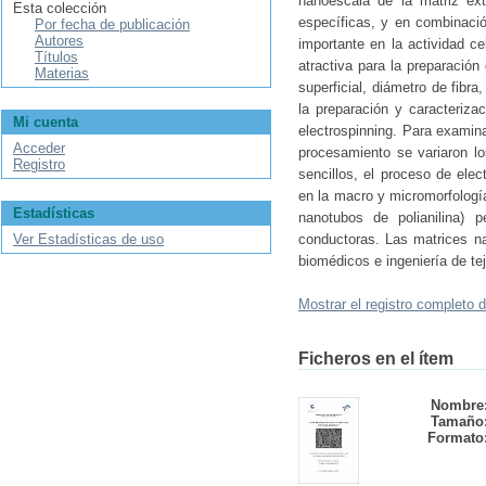
nanoescala de la matriz ext
Esta colección
específicas, y en combinació
Por fecha de publicación
Autores
importante en la actividad ce
Títulos
atractiva para la preparación
Materias
superficial, diámetro de fibr
la preparación y caracteriz
Mi cuenta
electrospinning. Para examina
Acceder
procesamiento se variaron lo
Registro
sencillos, el proceso de elec
en la macro y micromorfologí
Estadísticas
nanotubos de polianilina) 
Ver Estadísticas de uso
conductoras. Las matrices na
biomédicos e ingeniería de tej
Mostrar el registro completo d
Ficheros en el ítem
Nombre
Tamaño
Formato