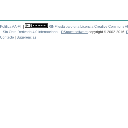
Politica AA-FI
|
RINFI está bajo una
Licencia Creative Commons At
– Sin Obra Derivada 4.0 Internacional
|
DSpace software
copyright © 2002-2016
D
Contacto
|
Sugerencias