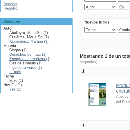
Acceder
Registro
Descubre
Nuevos filtros:
Autor
Abelleyro, Mara Sol (1)
Gutiérrez, María Sol (1)
Kloberdanz, Martina (1)
Materia
Biogas (1)
Desechos de maíz (1)
Mostrando 1 de un tota
Energías alternativas (1)
segundos)
Gas de síntesis (1)
Ingeniería verde (1)
1
... más
Fecha
2020 (1)
Has File(s)
Produc
Yes (1)
energí
Abelleyr
del Plat
1