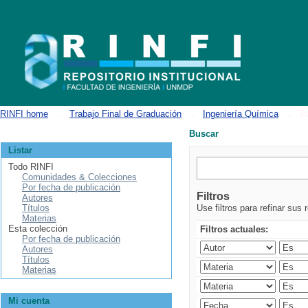
Buscar
RINFI home
→
Trabajo Final de Graduación
→
Ingeniería Química
→
B
Buscar
Listar
Todo RINFI
Comunidades & Colecciones
Por fecha de publicación
Filtros
Autores
Títulos
Use filtros para refinar sus 
Materias
Esta colección
Filtros actuales:
Por fecha de publicación
Autores
Títulos
Materias
Mi cuenta