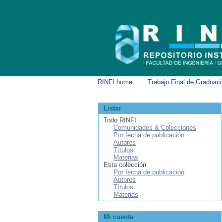
Buscar
RINFI home
→
Trabajo Final de Graduac
Listar
Todo RINFI
Comunidades & Colecciones
Por fecha de publicación
Autores
Títulos
Materias
Esta colección
Por fecha de publicación
Autores
Títulos
Materias
Mi cuenta