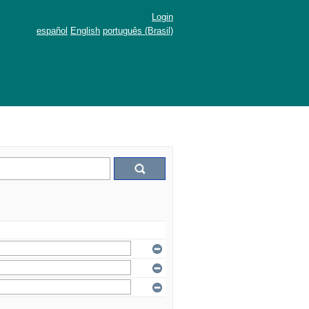
Login
español
English
português (Brasil)