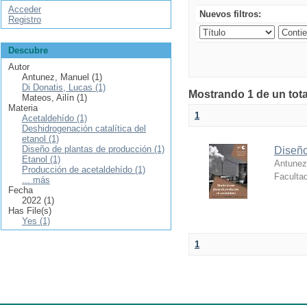
Acceder
Nuevos filtros:
Registro
Descubre
Autor
Antunez, Manuel (1)
Di Donatis, Lucas (1)
Mostrando 1 de un tota
Mateos, Ailín (1)
Materia
1
Acetaldehído (1)
Deshidrogenación catalítica del
etanol (1)
Diseño de plantas de producción (1)
Diseño
Etanol (1)
Antunez
Producción de acetaldehído (1)
Facultad
... más
Fecha
2022 (1)
Has File(s)
Yes (1)
1