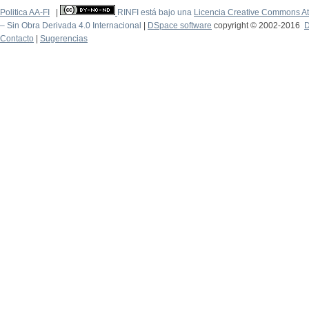
Politica AA-FI
|
RINFI está bajo una
Licencia Creative Commons At
– Sin Obra Derivada 4.0 Internacional
|
DSpace software
copyright © 2002-2016
D
Contacto
|
Sugerencias