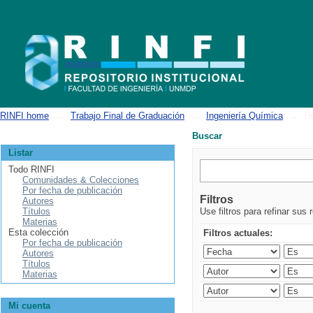
Buscar
RINFI home
→
Trabajo Final de Graduación
→
Ingeniería Química
→
B
Buscar
Listar
Todo RINFI
Comunidades & Colecciones
Por fecha de publicación
Filtros
Autores
Títulos
Use filtros para refinar sus 
Materias
Esta colección
Filtros actuales:
Por fecha de publicación
Autores
Títulos
Materias
Mi cuenta