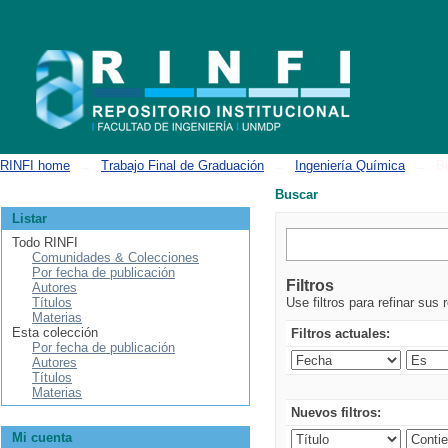
Buscar
RINFI home
→
Trabajo Final de Graduación
→
Ingeniería Química
→
B
Buscar
Listar
Todo RINFI
Comunidades & Colecciones
Por fecha de publicación
Filtros
Autores
Títulos
Use filtros para refinar sus 
Materias
Esta colección
Filtros actuales:
Por fecha de publicación
Autores
Títulos
Materias
Nuevos filtros:
Mi cuenta