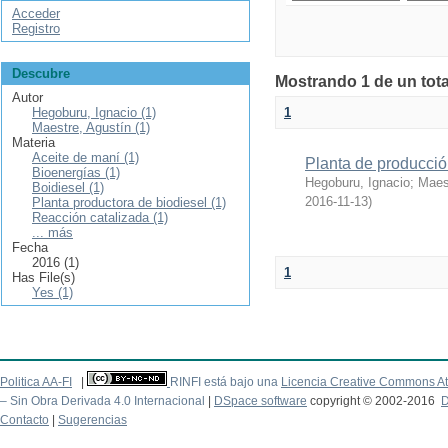
Acceder
Registro
Descubre
Mostrando 1 de un tota
Autor
Hegoburu, Ignacio (1)
1
Maestre, Agustín (1)
Materia
Aceite de maní (1)
Planta de producció
Bioenergías (1)
Hegoburu, Ignacio
;
Maes
Boidiesel (1)
2016-11-13
)
Planta productora de biodiesel (1)
Reacción catalizada (1)
... más
Fecha
2016 (1)
1
Has File(s)
Yes (1)
Politica AA-FI
|
RINFI está bajo una
Licencia Creative Commons At
– Sin Obra Derivada 4.0 Internacional
|
DSpace software
copyright © 2002-2016
D
Contacto
|
Sugerencias