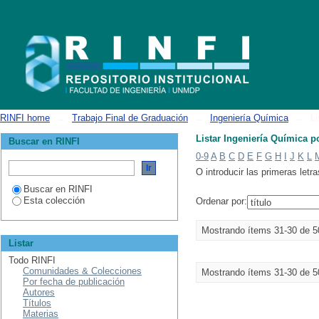
Listar Ingeniería Química por título
RINFI home
→
Trabajo Final de Graduación
→
Ingeniería Química
→
Li
Listar Ingeniería Química po
Buscar en RINFI
0-9
A
B
C
D
E
F
G
H
I
J
K
L
O introducir las primeras letra
Buscar en RINFI
Esta colección
Ordenar por:
Mostrando ítems 31-30 de 5
Listar
Todo RINFI
Comunidades & Colecciones
Mostrando ítems 31-30 de 5
Por fecha de publicación
Autores
Títulos
Materias