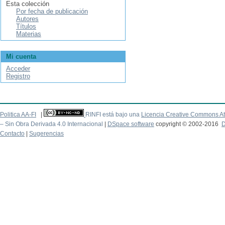
Esta colección
Por fecha de publicación
Autores
Títulos
Materias
Mi cuenta
Acceder
Registro
Politica AA-FI
|
RINFI está bajo una
Licencia Creative Commons At
– Sin Obra Derivada 4.0 Internacional
|
DSpace software
copyright © 2002-2016
D
Contacto
|
Sugerencias