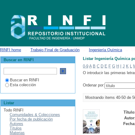
Listar Ingeniería Química por título
RINFI home
→
Trabajo Final de Graduación
→
Ingeniería Química
→
Li
Listar Ingeniería Química po
Buscar en RINFI
0-9
A
B
C
D
E
F
G
H
I
J
K
L
O introducir las primeras letra
Buscar en RINFI
Esta colección
Ordenar por:
Mostrando ítems 40-50 de 5
Listar
Todo RINFI
Título
Comunidades & Colecciones
Autor
Por fecha de publicación
Autores
Fecha
Títulos
Materias