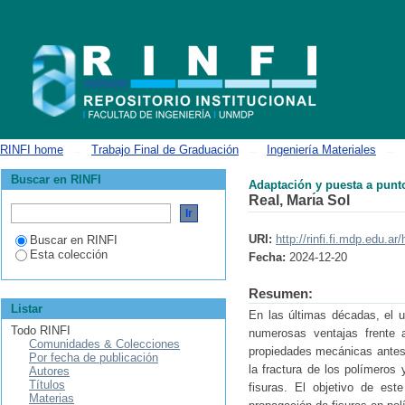
Adaptación y puesta a punto de método resistivo para la medición de pr
RINFI home
→
Trabajo Final de Graduación
→
Ingeniería Materiales
→
Buscar en RINFI
Adaptación y puesta a punto
Real, Marı́a Sol
URI:
http://rinfi.fi.mdp.edu.
Buscar en RINFI
Esta colección
Fecha:
2024-12-20
Resumen:
Listar
En las últimas décadas, el u
Todo RINFI
numerosas ventajas frente a
Comunidades & Colecciones
propiedades mecánicas antes 
Por fecha de publicación
la fractura de los polímeros
Autores
Títulos
fisuras. El objetivo de est
Materias