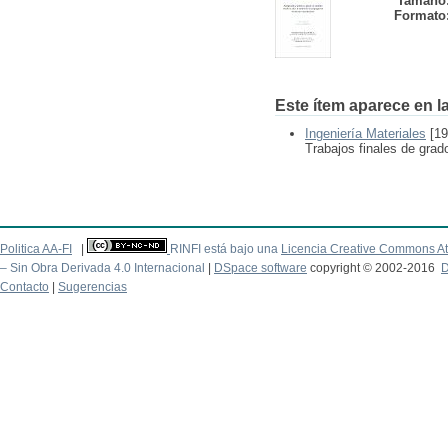
Tamaño
Formato
Este ítem aparece en la
Ingeniería Materiales
[19
Trabajos finales de grad
Politica AA-FI
|
RINFI está bajo una
Licencia Creative Commons At
– Sin Obra Derivada 4.0 Internacional
|
DSpace software
copyright © 2002-2016
D
Contacto
|
Sugerencias