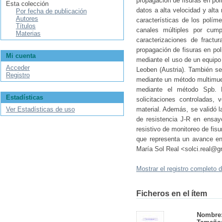
propagación de fisuras en po
Esta colección
datos a alta velocidad y alt
Por fecha de publicación
Autores
características de los polí
Títulos
canales múltiples por cump
Materias
caracterizaciones de fractu
propagación de fisuras en pol
Mi cuenta
mediante el uso de un equipo 
Acceder
Leoben (Austria). También se 
Registro
mediante un método multimue
mediante el método Spb. L
Estadísticas
solicitaciones controladas, 
Ver Estadísticas de uso
material. Además, se validó l
de resistencia J-R en ensay
resistivo de monitoreo de fis
que representa un avance en 
María Sol Real <solci.real@
Mostrar el registro completo d
Ficheros en el ítem
Nombre