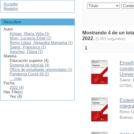
Acceder
Registro
Descubre
Autor
Mostrando 4 de un tota
Artigas, María Velia (1)
Moro, Lucrecia Ethel (1)
2022.
(0.001 segundos)
Romo López, Alejandra Margarita (1)
Saenz, Francisco (1)
1
Sanchez, Diana (1)
Materia
Educación superior (4)
Enseñar
Sistema de tutorías (4)
constr
Oficio de estudiante universitario (1)
Pandemia Covid-19 (1)
Univer
... más
Saenz, 
Fecha
GITBA
,
2022 (4)
Has File(s)
Yes (4)
Experi
integr
Romo Ló
Buenos 