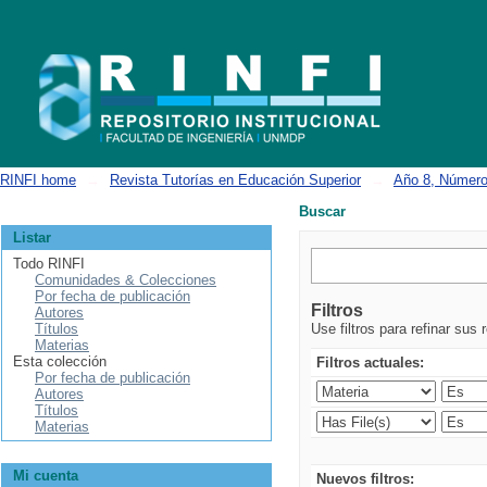
Buscar
RINFI home
→
Revista Tutorías en Educación Superior
→
Año 8, Número
Buscar
Listar
Todo RINFI
Comunidades & Colecciones
Por fecha de publicación
Filtros
Autores
Títulos
Use filtros para refinar sus 
Materias
Esta colección
Filtros actuales:
Por fecha de publicación
Autores
Títulos
Materias
Mi cuenta
Nuevos filtros: