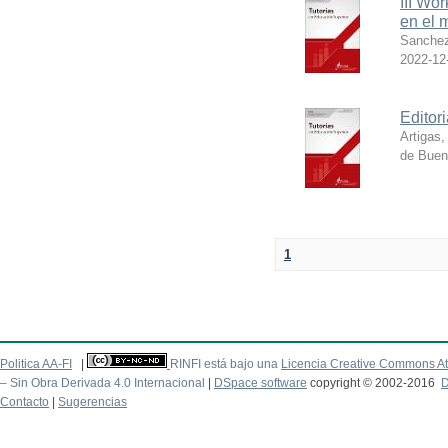
III Wo
en el 
Sanchez
2022-12
Editor
Artigas,
de Buen
1
Politica AA-FI
|
RINFI está bajo una
Licencia Creative Commons At
– Sin Obra Derivada 4.0 Internacional
|
DSpace software
copyright © 2002-2016
D
Contacto
|
Sugerencias