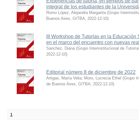
Experiencias de tutoría, en tiempos de pa
integral de los estudiantes de la Univers
Romo López, Alejandra Margarita
(
Grupo Interinstit
Buenos Aires, GITBA
,
2022-12-10
)
III Workshop de Tutorías en la Educación Su
en el marco del encuentro con nuevas rea
Sanchez, Diana
(
Grupo Interinstitucional de Tutor
2022-12-10
)
Editorial número 8 de diciembre de 2022
Artigas, María Velia
;
Moro, Lucrecia Ethel
(
Grupo In
de Buenos Aires, GITBA
,
2022-12-10
)
1