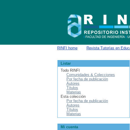
Buscar
RINFI home
→
Revista Tutorías en Educ
Listar
Todo RINFI
Comunidades & Colecciones
Por fecha de publicación
Autores
Títulos
Materias
Esta colección
Por fecha de publicación
Autores
Títulos
Materias
Mi cuenta