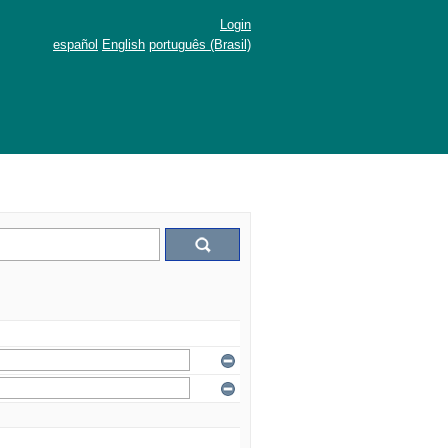
Login
español
English
português (Brasil)