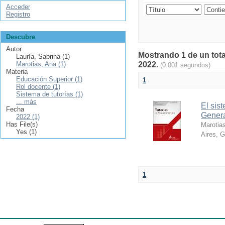
Acceder
Registro
Descubre
Autor
Mostrando 1 de un tota
Lauría, Sabrina (1)
Marotias, Ana (1)
2022.
(0.001 segundos)
Materia
Educación Superior (1)
1
Rol docente (1)
Sistema de tutorías (1)
... más
El sist
Fecha
Genera
2022 (1)
Has File(s)
Marotia
Yes (1)
Aires, 
1