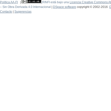
Politica AA-FI
|
RINFI está bajo una
Licencia Creative Commons At
– Sin Obra Derivada 4.0 Internacional
|
DSpace software
copyright © 2002-2016
D
Contacto
|
Sugerencias