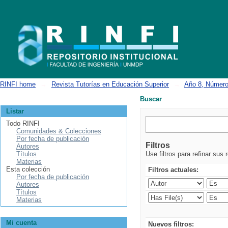
Buscar
RINFI home
→
Revista Tutorías en Educación Superior
→
Año 8, Número
Buscar
Listar
Todo RINFI
Comunidades & Colecciones
Por fecha de publicación
Filtros
Autores
Títulos
Use filtros para refinar sus 
Materias
Esta colección
Filtros actuales:
Por fecha de publicación
Autores
Títulos
Materias
Mi cuenta
Nuevos filtros: