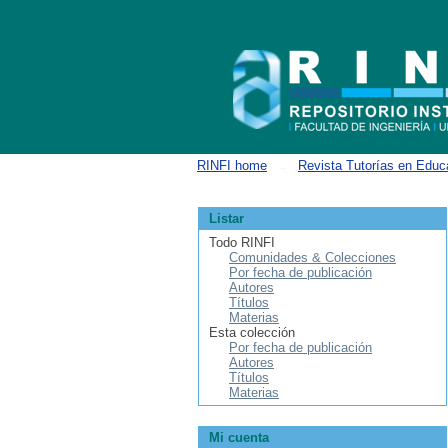
Buscar
RINFI home
→
Revista Tutorías en Educ
Listar
Todo RINFI
Comunidades & Colecciones
Por fecha de publicación
Autores
Títulos
Materias
Esta colección
Por fecha de publicación
Autores
Títulos
Materias
Mi cuenta