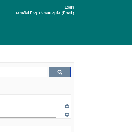
Login
español
English
português (Brasil)