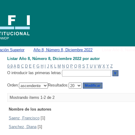
por autor
ación Superior
→
Año 8, Número 8, Diciembre 2022
→
Listar Año 8, Núme
Listar Año 8, Número 8, Diciembre 2022 por autor
0-9
A
B
C
D
E
F
G
H
I
J
K
L
M
N
O
P
Q
R
S
T
U
V
W
X
Y
Z
O introducir las primeras letras:
Orden:
Resultados:
Mostrando ítems 1-2 de 2
Nombre de los autores
Saenz, Francisco
[1]
Sanchez, Diana
[1]