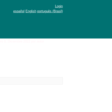
Login
español
English
português (Brasil)
ro 8, Diciembre 2022 por autor