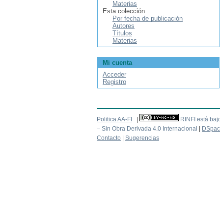
Materias
Esta colección
Por fecha de publicación
Autores
Títulos
Materias
Mi cuenta
Acceder
Registro
Politica AA-FI
|
RINFI está baj
– Sin Obra Derivada 4.0 Internacional
|
DSpac
Contacto
|
Sugerencias