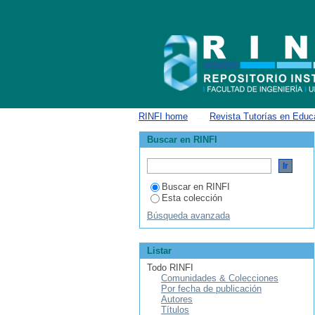
Listar Año 8, Número 8, Diciembre 2022 
RINFI home
→
Revista Tutorías en Educ
Buscar en RINFI
Buscar en RINFI
Esta colección
Búsqueda avanzada
Listar
Todo RINFI
Comunidades & Colecciones
Por fecha de publicación
Autores
Títulos