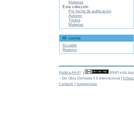
Materias
Esta colección
Por fecha de publicación
Autores
Títulos
Materias
Mi cuenta
Acceder
Registro
Politica AA-FI
|
RINFI está baj
– Sin Obra Derivada 4.0 Internacional
|
DSpac
Contacto
|
Sugerencias