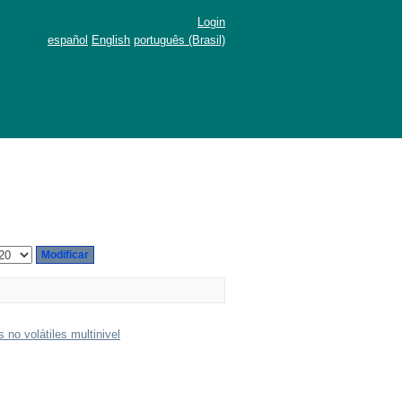
Login
español
English
português (Brasil)
no volátiles multinivel