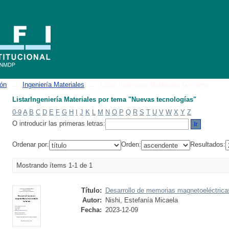
uevas tecnologías"
ión
→
Ingeniería Materiales
→
Listar Ingeniería Materiales por tema
ListarIngeniería Materiales por tema "Nuevas tecnologías"
0-9
A
B
C
D
E
F
G
H
I
J
K
L
M
N
O
P
Q
R
S
T
U
V
W
X
Y
Z
O introducir las primeras letras:
Ordenar por:
Orden:
Resultados:
Mostrando ítems 1-1 de 1
Título:
Desarrollo de memorias magnetoeléctricas 
Autor:
Nishi, Estefanía Micaela
Fecha:
2023-12-09