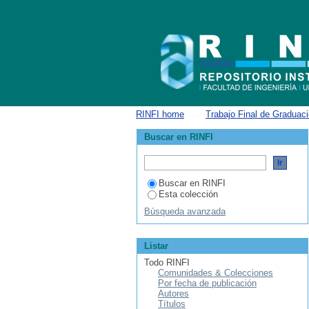
ListarIngeniería Materiales por tema "N
RINFI home
→
Trabajo Final de Graduac
Buscar en RINFI
Buscar en RINFI
Esta colección
Búsqueda avanzada
Listar
Todo RINFI
Comunidades & Colecciones
Por fecha de publicación
Autores
Títulos