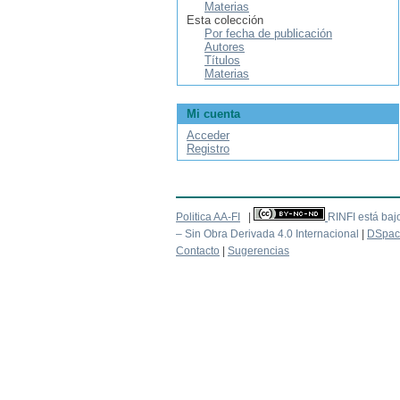
Materias
Esta colección
Por fecha de publicación
Autores
Títulos
Materias
Mi cuenta
Acceder
Registro
Politica AA-FI
|
RINFI está baj
– Sin Obra Derivada 4.0 Internacional
|
DSpac
Contacto
|
Sugerencias