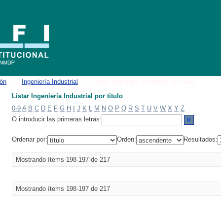
ión
→
Ingeniería Industrial
→
Listar Ingeniería Industrial por título
Listar Ingeniería Industrial por título
0-9
A
B
C
D
E
F
G
H
I
J
K
L
M
N
O
P
Q
R
S
T
U
V
W
X
Y
Z
O introducir las primeras letras:
Ordenar por:
Orden:
Resultados:
Mostrando ítems 198-197 de 217
Mostrando ítems 198-197 de 217