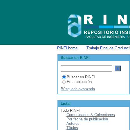
Listar Ingeniería Industrial por título
RINFI home
→
Trabajo Final de Graduac
Buscar en RINFI
Buscar en RINFI
Esta colección
Búsqueda avanzada
Listar
Todo RINFI
Comunidades & Colecciones
Por fecha de publicación
Autores
Títulos