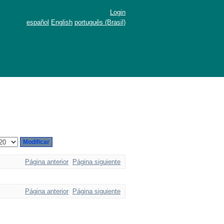
Login
español
English
português (Brasil)
Página anterior
Página siguiente
Página anterior
Página siguiente