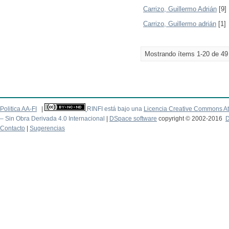
Carrizo, Guillermo Adrián
[9]
Carrizo, Guillermo adrián
[1]
Mostrando ítems 1-20 de 49
Politica AA-FI
|
RINFI está bajo una
Licencia Creative Commons At
– Sin Obra Derivada 4.0 Internacional
|
DSpace software
copyright © 2002-2016
D
Contacto
|
Sugerencias