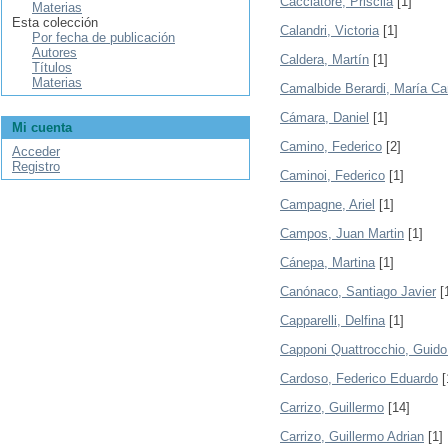
Cacciatore, Priscila
[1]
Materias
Esta colección
Calandri, Victoria
[1]
Por fecha de publicación
Autores
Caldera, Martín
[1]
Títulos
Materias
Camalbide Berardi, María Ca
Cámara, Daniel
[1]
Mi cuenta
Camino, Federico
[2]
Acceder
Registro
Caminoi, Federico
[1]
Campagne, Ariel
[1]
Campos, Juan Martin
[1]
Cánepa, Martina
[1]
Canónaco, Santiago Javier
[
Capparelli, Delfina
[1]
Capponi Quattrocchio, Guido
Cardoso, Federico Eduardo
[
Carrizo, Guillermo
[14]
Carrizo, Guillermo Adrian
[1]