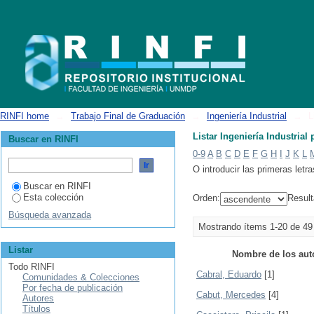
Listar Ingeniería Industrial por autor
RINFI home
→
Trabajo Final de Graduación
→
Ingeniería Industrial
→
L
Listar Ingeniería Industrial 
Buscar en RINFI
0-9
A
B
C
D
E
F
G
H
I
J
K
L
O introducir las primeras letra
Buscar en RINFI
Esta colección
Orden:
Result
Búsqueda avanzada
Mostrando ítems 1-20 de 49
Listar
Nombre de los aut
Todo RINFI
Cabral, Eduardo
[1]
Comunidades & Colecciones
Por fecha de publicación
Cabut, Mercedes
[4]
Autores
Títulos