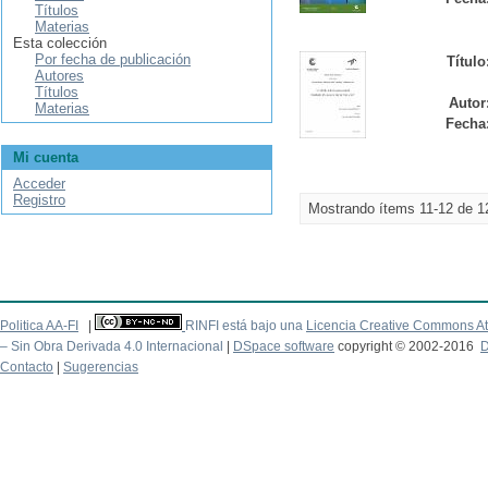
Títulos
Materias
Esta colección
Por fecha de publicación
Título
Autores
Títulos
Autor
Materias
Fecha
Mi cuenta
Acceder
Registro
Mostrando ítems 11-12 de 1
Politica AA-FI
|
RINFI está bajo una
Licencia Creative Commons At
– Sin Obra Derivada 4.0 Internacional
|
DSpace software
copyright © 2002-2016
D
Contacto
|
Sugerencias