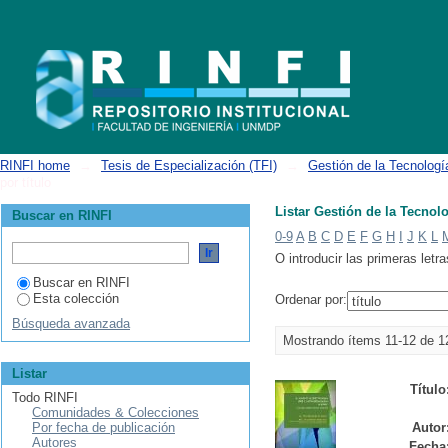
Listar Gestión de la Tecnología y la Innovación - EGTI por título
RINFI home
→
Tesis de Especialización (TFI)
→
Gestión de la Tecnologí
por título
Listar Gestión de la Tecnolo
Buscar en RINFI
0-9
A
B
C
D
E
F
G
H
I
J
K
L
O introducir las primeras letra
Buscar en RINFI
Esta colección
Ordenar por:
Búsqueda avanzada
Mostrando ítems 11-12 de 1
Listar
Título
Todo RINFI
Comunidades & Colecciones
Por fecha de publicación
Autor
Autores
Fecha