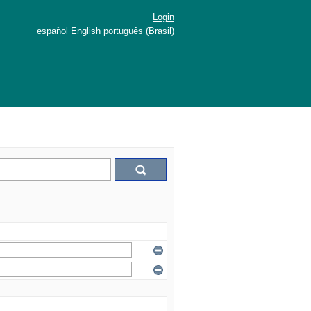
Login
español
English
português (Brasil)