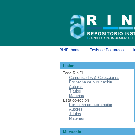
Buscar
RINFI home
→
Tesis de Doctorado
→
I
Listar
Todo RINFI
Comunidades & Colecciones
Por fecha de publicación
Autores
Títulos
Materias
Esta colección
Por fecha de publicación
Autores
Títulos
Materias
Mi cuenta