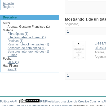
Acceder
Registro
Descubre
Mostrando 1 de un total
Autor
segundos)
Arenas, Gustavo Francisco (1)
Materia
1
Fibra óptica (1)
Interferómetro de Fizeau (1)
Resinas (1)
Desarr
Resinas fotopolimerizables (1)
al est
Sensores de fibra óptica (1)
Sensores interferométricos (1)
Arenas,
... más
Argenti
Fecha
2009 (1)
Has File(s)
Yes (1)
1
Politica AA-FI
|
RINFI está bajo una
Licencia Creative Commons At