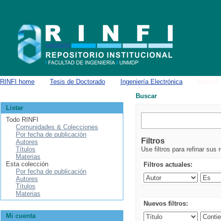
Buscar
RINFI home
→
Tesis de Doctorado
→
Ingeniería Electrónica
→
Buscar
Buscar
Listar
Todo RINFI
Comunidades & Colecciones
Por fecha de publicación
Filtros
Autores
Títulos
Use filtros para refinar sus 
Materias
Esta colección
Filtros actuales:
Por fecha de publicación
Autores
Títulos
Materias
Nuevos filtros:
Mi cuenta