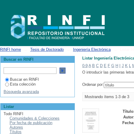
Listar Ingeniería Electrónica por autor "Carrica, Daniel Oscar"
RINFI home
→
Tesis de Doctorado
→
Ingeniería Electrónica
→
Listar I
Listar Ingeniería Electrónic
Buscar en RINFI
0-9
A
B
C
D
E
F
G
H
I
J
K
L
O introducir las primeras letra
Buscar en RINFI
Esta colección
Ordenar por:
Búsqueda avanzada
Mostrando ítems 1-3 de 3
Listar
Título
Todo RINFI
Autor
Comunidades & Colecciones
Por fecha de publicación
Fecha
Autores
Títulos