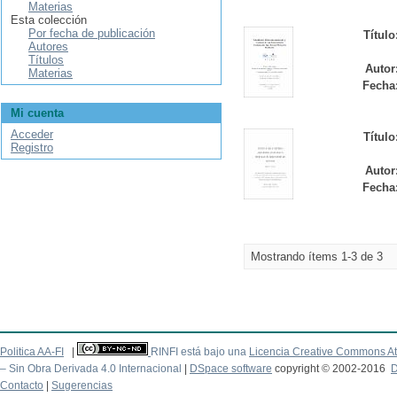
Materias
Esta colección
Por fecha de publicación
Título
Autores
Títulos
Autor
Materias
Fecha
Mi cuenta
Acceder
Título
Registro
Autor
Fecha
Mostrando ítems 1-3 de 3
Politica AA-FI
|
RINFI está bajo una
Licencia Creative Commons At
– Sin Obra Derivada 4.0 Internacional
|
DSpace software
copyright © 2002-2016
D
Contacto
|
Sugerencias