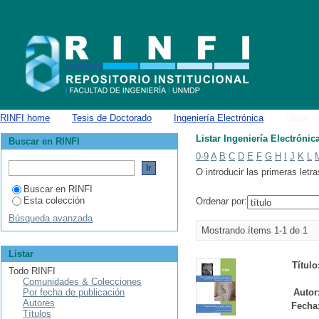
Listar Ingeniería Electrónica por autor "Ballarin, Virginia"
RINFI home
→
Tesis de Doctorado
→
Ingeniería Electrónica
→
Listar I
Listar Ingeniería Electrónica
Buscar en RINFI
0-9
A
B
C
D
E
F
G
H
I
J
K
L
O introducir las primeras letra
Buscar en RINFI
Esta colección
Ordenar por:
Búsqueda avanzada
Mostrando ítems 1-1 de 1
Listar
Título
Todo RINFI
Comunidades & Colecciones
Por fecha de publicación
Autor
Autores
Fecha
Títulos