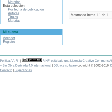
Materias
Esta colección
Por fecha de publicación
Autores
Mostrando ítems 1-1 de 1
Títulos
Materias
Mi cuenta
Acceder
Registro
Politica AA-FI
|
RINFI está bajo una
Licencia Creative Commons At
– Sin Obra Derivada 4.0 Internacional
|
DSpace software
copyright © 2002-2016
D
Contacto
|
Sugerencias