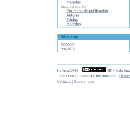
Materias
Esta colección
Por fecha de publicación
Autores
Títulos
Materias
Mi cuenta
Acceder
Registro
Politica AA-FI
|
RINFI está baj
– Sin Obra Derivada 4.0 Internacional
|
DSpac
Contacto
|
Sugerencias