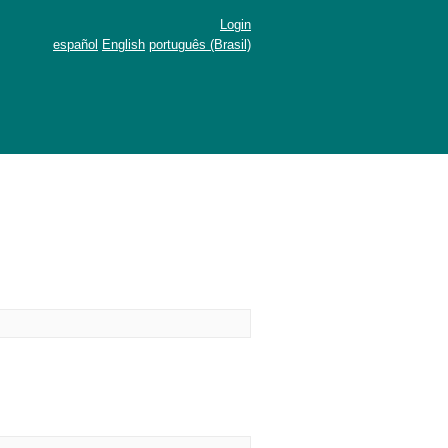
Login
español
English
português (Brasil)