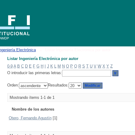
ngeniería Electrónica
→
Listar Ingeniería Electrónica por autor
Listar Ingeniería Electrónica por autor
0-9
A
B
C
D
E
F
G
H
I
J
K
L
M
N
O
P
Q
R
S
T
U
V
W
X
Y
Z
O introducir las primeras letras:
Orden:
Resultados:
Mostrando ítems 1-1 de 1
Nombre de los autores
Otero, Fernando Agustín
[1]