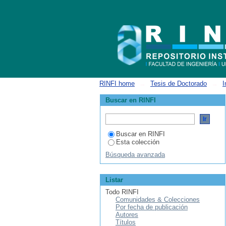
Listar Ingeniería Electrónica por autor
RINFI home
→
Tesis de Doctorado
→
I
Buscar en RINFI
Buscar en RINFI
Esta colección
Búsqueda avanzada
Listar
Todo RINFI
Comunidades & Colecciones
Por fecha de publicación
Autores
Títulos