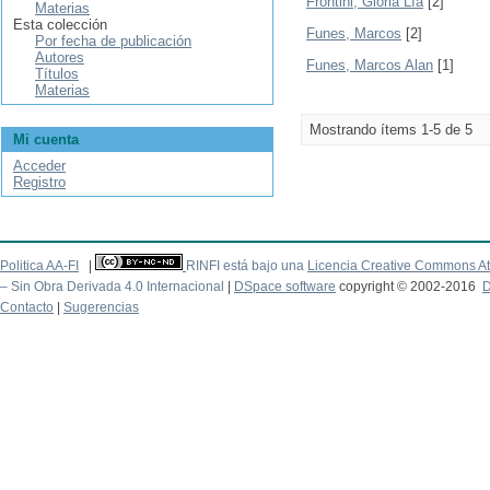
Frontini, Gloria Lía
[2]
Materias
Esta colección
Funes, Marcos
[2]
Por fecha de publicación
Autores
Funes, Marcos Alan
[1]
Títulos
Materias
Mostrando ítems 1-5 de 5
Mi cuenta
Acceder
Registro
Politica AA-FI
|
RINFI está bajo una
Licencia Creative Commons At
– Sin Obra Derivada 4.0 Internacional
|
DSpace software
copyright © 2002-2016
D
Contacto
|
Sugerencias