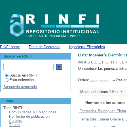
Listar Ingeniería Electrónica por autor
RINFI home
→
Tesis de Doctorado
→
Ingeniería Electrónica
→
Listar I
Listar Ingeniería Electrónic
Buscar en RINFI
0-9
A
B
C
D
E
F
G
H
I
J
K
L
O introducir las primeras letra
Buscar en RINFI
Esta colección
Orden:
Result
Búsqueda avanzada
Mostrando ítems 1-5 de 5
Listar
Nombre de los autores
Todo RINFI
Fernández Berdaguer, Elena
Comunidades & Colecciones
Por fecha de publicación
Fernández, Juana Graciela
[
Autores
Títulos