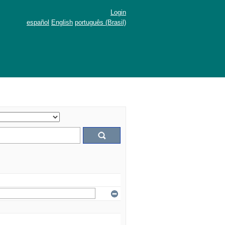
Login
español
English
português (Brasil)