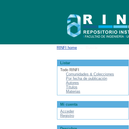
Buscar
RINFI home
→
Buscar
Listar
Todo RINFI
Comunidades & Colecciones
Por fecha de publicación
Autores
Títulos
Materias
Mi cuenta
Acceder
Registro
Descubre