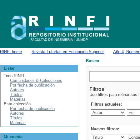
Buscar
RINFI home
→
Revista Tutorías en Educación Superior
→
Año 4, Número
Buscar
Listar
Todo RINFI
Comunidades & Colecciones
Por fecha de publicación
Filtros
Autores
Títulos
Use filtros para refinar sus 
Materias
Esta colección
Filtros actuales:
Por fecha de publicación
Autores
Títulos
Materias
Nuevos filtros:
Mi cuenta