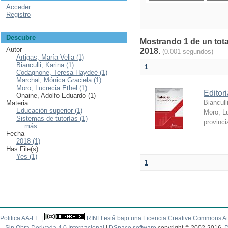
Acceder
Registro
Descubre
Mostrando 1 de un tota
Autor
2018.
(0.001 segundos)
Artigas, María Velia (1)
Bianculli, Karina (1)
1
Codagnone, Teresa Haydeé (1)
Marchal, Mónica Graciela (1)
Moro, Lucrecia Ethel (1)
Editor
Onaine, Adolfo Eduardo (1)
Biancull
Materia
Educación superior (1)
Moro, Lu
Sistemas de tutorías (1)
provinc
... más
Fecha
2018 (1)
Has File(s)
Yes (1)
1
Politica AA-FI
|
RINFI está bajo una
Licencia Creative Commons At