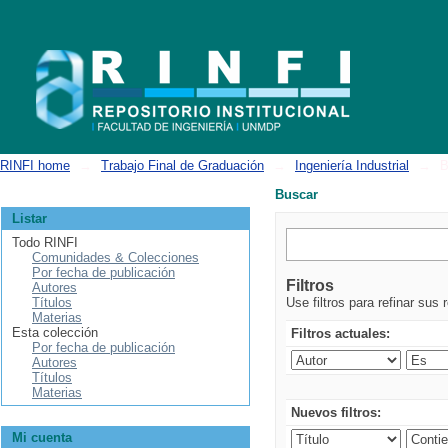
Buscar
RINFI home
→
Trabajo Final de Graduación
→
Ingeniería Industrial
→
B
Buscar
Listar
Todo RINFI
Comunidades & Colecciones
Por fecha de publicación
Filtros
Autores
Títulos
Use filtros para refinar sus 
Materias
Esta colección
Filtros actuales:
Por fecha de publicación
Autores
Títulos
Materias
Nuevos filtros:
Mi cuenta