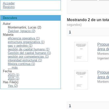
Acceder
Registro
Descubre
Mostrando 2 de un total
Autor
segundos)
Montemartini, Lucas (2)
Zwicker, Ignacio (2)
1
Materia
eficiencia operativa (1)
estructura organizativa (1)
Propue
gas y petroleo (1)
área d
gestión de capital humano (1)
Gestión del capital humano (1)
Montema
gestión por competencias (1)
Ingenier
integridad estructural (1)
Mejora contínua (1)
... más
Fecha
Propue
2023 (1)
área d
2025 (1)
Montema
Has File(s)
Yes (2)
1