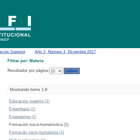
ación Superior
→
Año 3, Número 3, Diciembre 2017
→
Filtrar por: Materia
Filtrar por: Materia
Resultados por página:
Mostrando items 1-9
Educación superior (1)
Engenharia (1)
Engineering (1)
Formación socio-humanística (1)
Formação sócio-humanista (1)