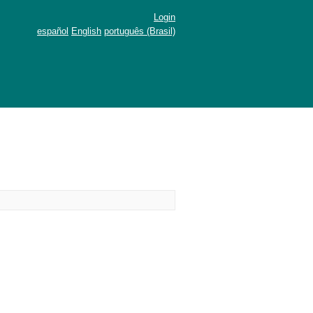
Login
español
English
português (Brasil)