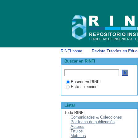
Filtrar por: Materia
RINFI home
→
Revista Tutorías en Educ
Buscar en RINFI
Buscar en RINFI
Esta colección
Listar
Todo RINFI
Comunidades & Colecciones
Por fecha de publicación
Autores
Títulos
Materias