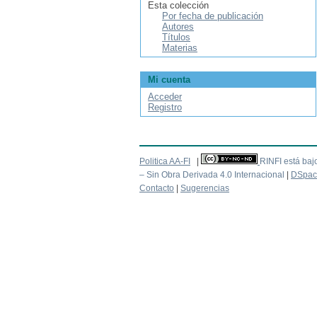
Esta colección
Por fecha de publicación
Autores
Títulos
Materias
Mi cuenta
Acceder
Registro
Politica AA-FI
|
RINFI está baj
– Sin Obra Derivada 4.0 Internacional
|
DSpac
Contacto
|
Sugerencias