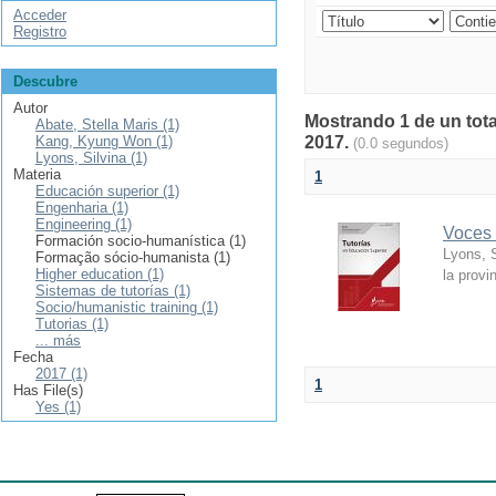
Acceder
Registro
Descubre
Autor
Mostrando 1 de un tota
Abate, Stella Maris (1)
Kang, Kyung Won (1)
2017.
(0.0 segundos)
Lyons, Silvina (1)
Materia
1
Educación superior (1)
Engenharia (1)
Engineering (1)
Voces 
Formación socio-humanística (1)
Lyons, S
Formação sócio-humanista (1)
Higher education (1)
la prov
Sistemas de tutorías (1)
Socio/humanistic training (1)
Tutorias (1)
... más
Fecha
2017 (1)
1
Has File(s)
Yes (1)