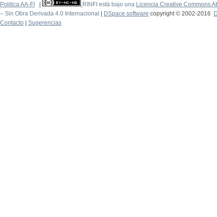
Politica AA-FI
|
RINFI está bajo una
Licencia Creative Commons At
– Sin Obra Derivada 4.0 Internacional
|
DSpace software
copyright © 2002-2016
D
Contacto
|
Sugerencias