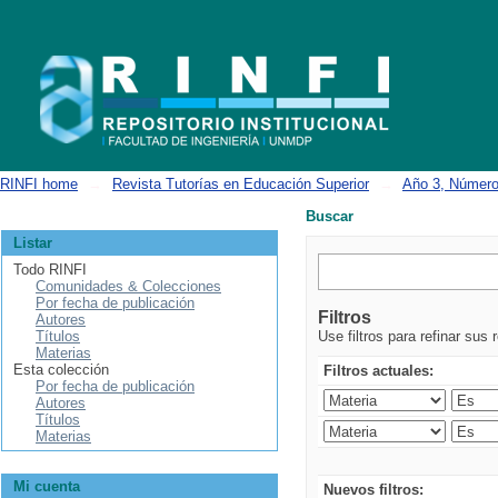
Buscar
RINFI home
→
Revista Tutorías en Educación Superior
→
Año 3, Número
Buscar
Listar
Todo RINFI
Comunidades & Colecciones
Por fecha de publicación
Filtros
Autores
Títulos
Use filtros para refinar sus 
Materias
Esta colección
Filtros actuales:
Por fecha de publicación
Autores
Títulos
Materias
Mi cuenta
Nuevos filtros: