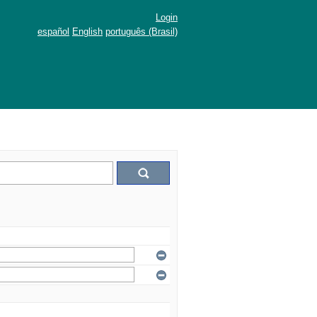
Login
español
English
português (Brasil)