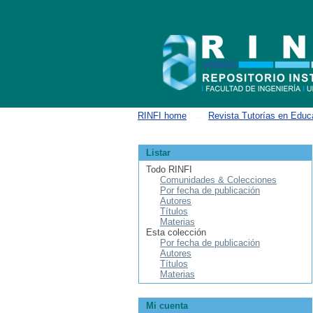
Buscar
RINFI home
→
Revista Tutorías en Educ
Listar
Todo RINFI
Comunidades & Colecciones
Por fecha de publicación
Autores
Títulos
Materias
Esta colección
Por fecha de publicación
Autores
Títulos
Materias
Mi cuenta