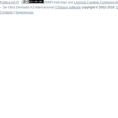
Politica AA-FI
|
RINFI está bajo una
Licencia Creative Commons At
– Sin Obra Derivada 4.0 Internacional
|
DSpace software
copyright © 2002-2016
D
Contacto
|
Sugerencias