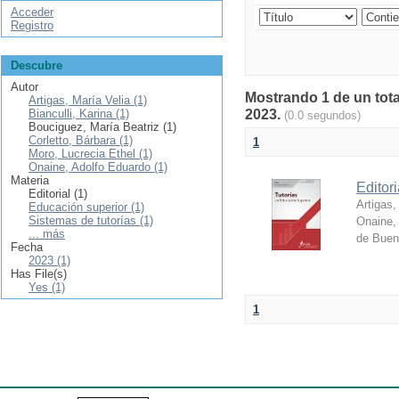
Acceder
Registro
Descubre
Autor
Mostrando 1 de un tota
Artigas, María Velia (1)
Bianculli, Karina (1)
2023.
(0.0 segundos)
Bouciguez, María Beatriz (1)
Corletto, Bárbara (1)
1
Moro, Lucrecia Ethel (1)
Onaine, Adolfo Eduardo (1)
Materia
Editor
Editorial (1)
Artigas,
Educación superior (1)
Sistemas de tutorías (1)
Onaine,
... más
de Buen
Fecha
2023 (1)
Has File(s)
Yes (1)
1