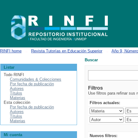
Buscar
RINFI home
→
Revista Tutorías en Educación Superior
→
Año 9, Número
Buscar
Listar
Todo RINFI
Comunidades & Colecciones
Por fecha de publicación
Filtros
Autores
Títulos
Use filtros para refinar sus 
Materias
Esta colección
Filtros actuales:
Por fecha de publicación
Autores
Títulos
Materias
Mi cuenta
Nuevos filtros: