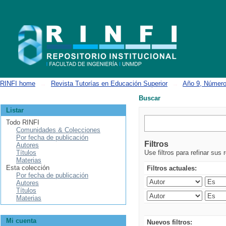
Buscar
RINFI home
→
Revista Tutorías en Educación Superior
→
Año 9, Número
Buscar
Listar
Todo RINFI
Comunidades & Colecciones
Por fecha de publicación
Filtros
Autores
Títulos
Use filtros para refinar sus 
Materias
Esta colección
Filtros actuales:
Por fecha de publicación
Autores
Títulos
Materias
Mi cuenta
Nuevos filtros: