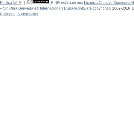
Politica AA-FI
|
RINFI está bajo una
Licencia Creative Commons At
– Sin Obra Derivada 4.0 Internacional
|
DSpace software
copyright © 2002-2016
D
Contacto
|
Sugerencias