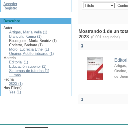
Acceder
Registro
Descubre
Autor
Mostrando 1 de un tota
Artigas, María Velia (1)
Bianculli, Karina (1)
2023.
(0.001 segundos)
Bouciguez, María Beatriz (1)
Corletto, Bárbara (1)
1
Moro, Lucrecia Ethel (1)
Onaine, Adolfo Eduardo (1)
Materia
Editor
Editorial (1)
Artigas,
Educación superior (1)
Sistemas de tutorías (1)
Onaine,
... más
de Buen
Fecha
2023 (1)
Has File(s)
Yes (1)
1