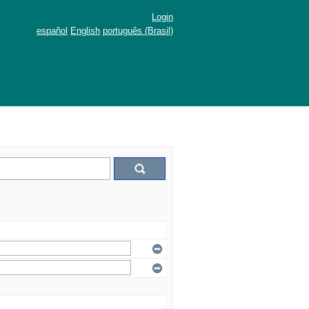
Login
español
English
português (Brasil)