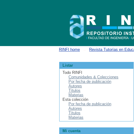
Buscar
RINFI home
→
Revista Tutorías en Educ
Listar
Todo RINFI
Comunidades & Colecciones
Por fecha de publicación
Autores
Títulos
Materias
Esta colección
Por fecha de publicación
Autores
Títulos
Materias
Mi cuenta