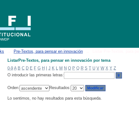
ción por tema
oks
→
Pre-Textos, para pensar en innovación
→
Listar Pre-Textos, para p
ListarPre-Textos, para pensar en innovación por tema
0-9
A
B
C
D
E
F
G
H
I
J
K
L
M
N
O
P
Q
R
S
T
U
V
W
X
Y
Z
O introducir las primeras letras:
Orden:
Resultados:
Lo sentimos, no hay resultados para esta búsqueda.