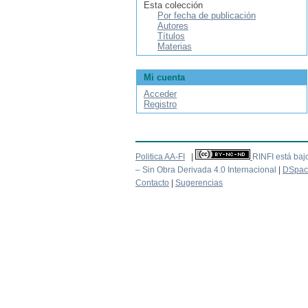
Esta colección
Por fecha de publicación
Autores
Títulos
Materias
Mi cuenta
Acceder
Registro
Politica AA-FI
|
RINFI está baj
– Sin Obra Derivada 4.0 Internacional
|
DSpac
Contacto
|
Sugerencias