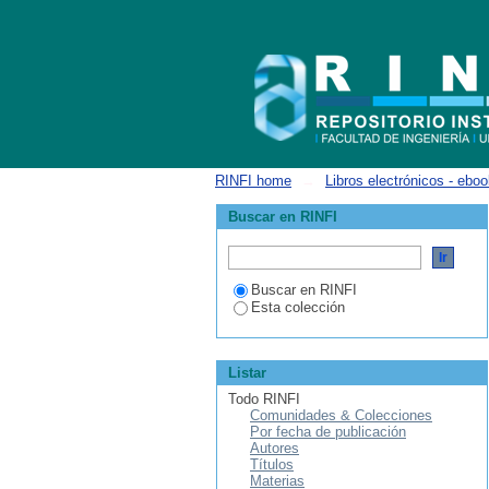
ListarPre-Textos, para pensar en innova
RINFI home
→
Libros electrónicos - ebo
Buscar en RINFI
Buscar en RINFI
Esta colección
Listar
Todo RINFI
Comunidades & Colecciones
Por fecha de publicación
Autores
Títulos
Materias