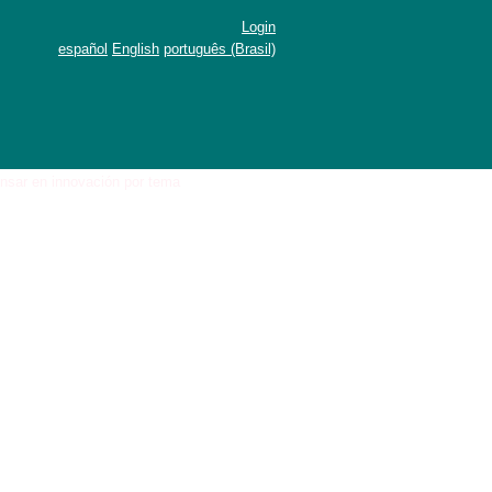
Login
español
English
português (Brasil)
ensar en innovación por tema