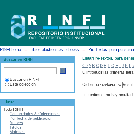
ListarPre-Textos, para pensar en innovación por tema
RINFI home
→
Libros electrónicos - ebooks
→
Pre-Textos, para pensar e
ListarPre-Textos, para pens
Buscar en RINFI
0-9
A
B
C
D
E
F
G
H
I
J
K
L
O introducir las primeras letra
Buscar en RINFI
Esta colección
Orden:
Result
Lo sentimos, no hay resultad
Listar
Todo RINFI
Comunidades & Colecciones
Por fecha de publicación
Autores
Títulos
Materias