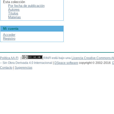
Esta colección
Por fecha de publicación
Autores
Títulos
Materias
Mi cuenta
Acceder
Registro
Politica AA-FI
|
RINFI está bajo una
Licencia Creative Commons At
– Sin Obra Derivada 4.0 Internacional
|
DSpace software
copyright © 2002-2016
D
Contacto
|
Sugerencias