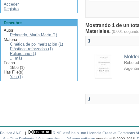
Acceder
Registro
Descubre
Mostrando 1 de un tota
Autor
Materiales.
(0.001 segundo
Reboredo, María Marta (1)
Materia
1
Cinética de polimerización (1)
Plásticos reforzados (1)
Poliuretano (1)
Moldeo
... más
Rebored
Fecha
1986 (1)
Argenti
Has File(s)
Yes (1)
1
Politica AA-FI
|
RINFI está bajo una
Licencia Creative Commons At