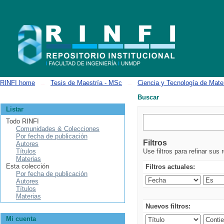
Buscar
RINFI home
→
Tesis de Maestría - MSc
→
Ciencia y Tecnología de Mate
Buscar
Listar
Todo RINFI
Comunidades & Colecciones
Por fecha de publicación
Filtros
Autores
Títulos
Use filtros para refinar sus 
Materias
Esta colección
Filtros actuales:
Por fecha de publicación
Autores
Títulos
Materias
Nuevos filtros:
Mi cuenta