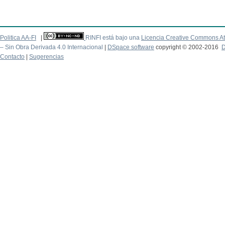
Politica AA-FI
|
RINFI está bajo una
Licencia Creative Commons At
– Sin Obra Derivada 4.0 Internacional
|
DSpace software
copyright © 2002-2016
D
Contacto
|
Sugerencias