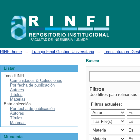
Buscar
RINFI home
→
Trabajo Final Gestión Universitaria
→
Tecnicatura en Gest
Buscar
Listar
Todo RINFI
Comunidades & Colecciones
Por fecha de publicación
Filtros
Autores
Títulos
Use filtros para refinar sus 
Materias
Esta colección
Filtros actuales:
Por fecha de publicación
Autores
Títulos
Materias
Mi cuenta