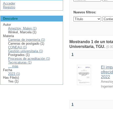
Acceder
Registro
Nuevos filtros:
Descubre
Autor
Ameztoy, Malen (1)
Winkel, Marcela (1)
Materia
Carreras de ingeniería (1)
Mostrando 1 de un tota
Carreras de postgado (1)
Universitaria, TGU.
(0.0
CONEAU (1)
Gestión universitaria (1)
1
Postgrados (1)
Procesos de acreditación (1)
Tecnicaturas (1)
... más
El imp
Fecha
ofreci
2023 (1)
2022
Has File(s)
Yes (1)
Ameztoy
Ingenier
1