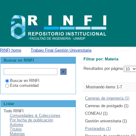
Filtrar por: Materia
RINFI home
→
Trabajo Final Gestión Universitaria
→
Filtrar por: Materia
Filtrar por: Materia
Buscar en RINFI
Resultados por página:
Buscar en RINFI
Esta comunidad
Mostrando items 1-7
Carreras de ingeniería (1)
Listar
Carreras de postgado (1)
Todo RINFI
CONEAU (1)
Comunidades & Colecciones
Por fecha de publicación
Gestión universitaria (1)
Autores
Postgrados (1)
Títulos
Materias