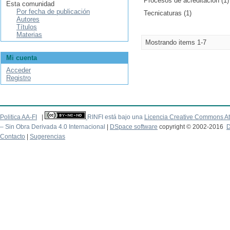
Procesos de acreditación (1)
Esta comunidad
Por fecha de publicación
Tecnicaturas (1)
Autores
Títulos
Materias
Mostrando items 1-7
Mi cuenta
Acceder
Registro
Politica AA-FI
|
RINFI está bajo una
Licencia Creative Commons At
– Sin Obra Derivada 4.0 Internacional
|
DSpace software
copyright © 2002-2016
D
Contacto
|
Sugerencias