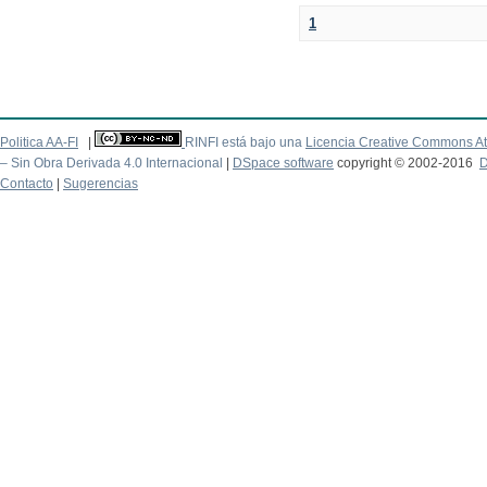
1
Politica AA-FI
|
RINFI está bajo una
Licencia Creative Commons At
– Sin Obra Derivada 4.0 Internacional
|
DSpace software
copyright © 2002-2016
D
Contacto
|
Sugerencias