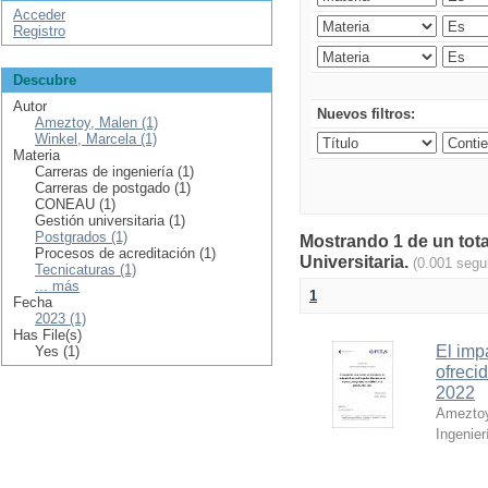
Acceder
Registro
Descubre
Autor
Nuevos filtros:
Ameztoy, Malen (1)
Winkel, Marcela (1)
Materia
Carreras de ingeniería (1)
Carreras de postgado (1)
CONEAU (1)
Gestión universitaria (1)
Postgrados (1)
Mostrando 1 de un tota
Procesos de acreditación (1)
Universitaria.
(0.001 segu
Tecnicaturas (1)
... más
1
Fecha
2023 (1)
Has File(s)
El imp
Yes (1)
ofreci
2022
Ameztoy
Ingenier