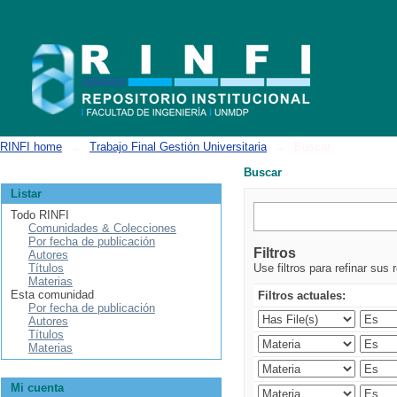
Buscar
RINFI home
→
Trabajo Final Gestión Universitaria
→
Buscar
Buscar
Listar
Todo RINFI
Comunidades & Colecciones
Por fecha de publicación
Filtros
Autores
Títulos
Use filtros para refinar sus 
Materias
Esta comunidad
Filtros actuales:
Por fecha de publicación
Autores
Títulos
Materias
Mi cuenta