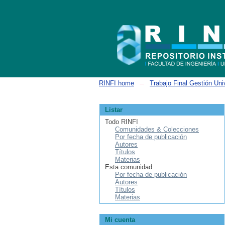
Buscar
RINFI home
→
Trabajo Final Gestión Univ
Listar
Todo RINFI
Comunidades & Colecciones
Por fecha de publicación
Autores
Títulos
Materias
Esta comunidad
Por fecha de publicación
Autores
Títulos
Materias
Mi cuenta