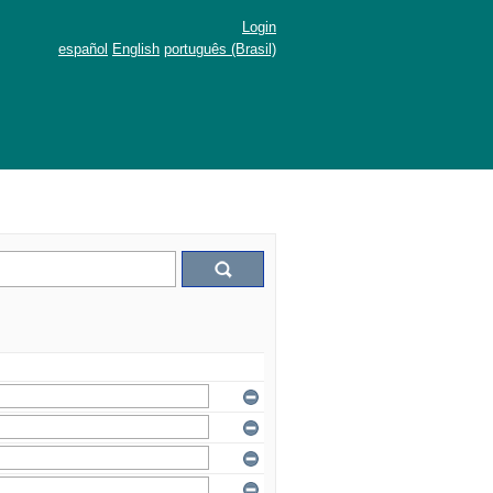
Login
español
English
português (Brasil)