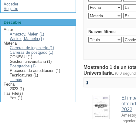
Acceder
Registro
Descubre
Autor
Nuevos filtros:
Ameztoy, Malen (1)
Winkel, Marcela (1)
Materia
Carreras de ingeniería (1)
Carreras de postgado (1)
CONEAU (1)
Gestión universitaria (1)
Postgrados (1)
Mostrando 1 de un tota
Procesos de acreditación (1)
Universitaria.
(0.0 segund
Tecnicaturas (1)
... más
1
Fecha
2023 (1)
Has File(s)
El imp
Yes (1)
ofreci
2022
Ameztoy
Ingenier