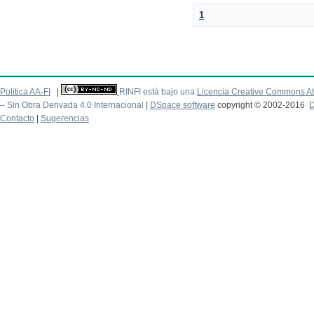
1
Politica AA-FI
|
RINFI está bajo una
Licencia Creative Commons At
– Sin Obra Derivada 4.0 Internacional
|
DSpace software
copyright © 2002-2016
D
Contacto
|
Sugerencias