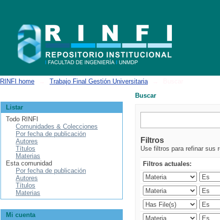
Buscar
RINFI home
→
Trabajo Final Gestión Universitaria
→
Buscar
Buscar
Listar
Todo RINFI
Comunidades & Colecciones
Por fecha de publicación
Filtros
Autores
Títulos
Use filtros para refinar sus 
Materias
Esta comunidad
Filtros actuales:
Por fecha de publicación
Autores
Títulos
Materias
Mi cuenta