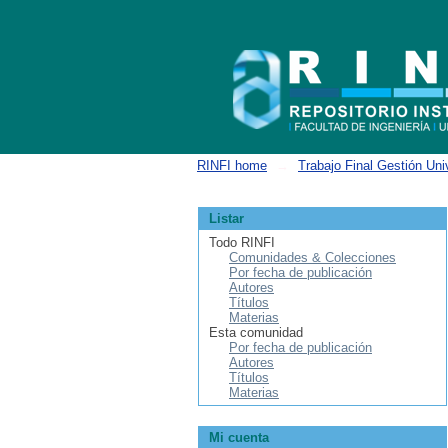
Buscar
RINFI home
→
Trabajo Final Gestión Univ
Listar
Todo RINFI
Comunidades & Colecciones
Por fecha de publicación
Autores
Títulos
Materias
Esta comunidad
Por fecha de publicación
Autores
Títulos
Materias
Mi cuenta