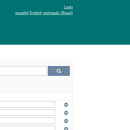
Login
español
English
português (Brasil)