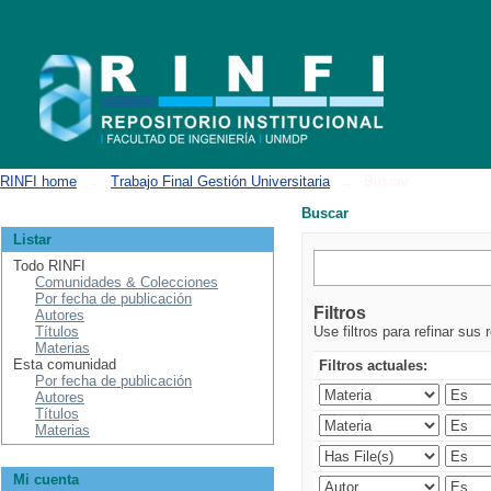
Buscar
RINFI home
→
Trabajo Final Gestión Universitaria
→
Buscar
Buscar
Listar
Todo RINFI
Comunidades & Colecciones
Por fecha de publicación
Filtros
Autores
Títulos
Use filtros para refinar sus 
Materias
Esta comunidad
Filtros actuales:
Por fecha de publicación
Autores
Títulos
Materias
Mi cuenta