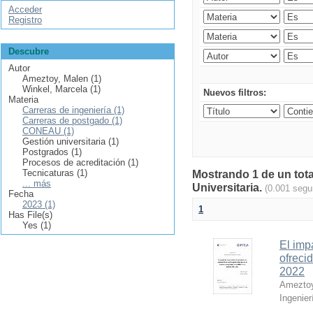
Acceder
Registro
Descubre
Autor
Ameztoy, Malen (1)
Winkel, Marcela (1)
Nuevos filtros:
Materia
Carreras de ingeniería (1)
Carreras de postgado (1)
CONEAU (1)
Gestión universitaria (1)
Postgrados (1)
Procesos de acreditación (1)
Tecnicaturas (1)
Mostrando 1 de un tota
... más
Universitaria.
(0.001 segu
Fecha
2023 (1)
1
Has File(s)
Yes (1)
El imp
ofreci
2022
Ameztoy
Ingenier