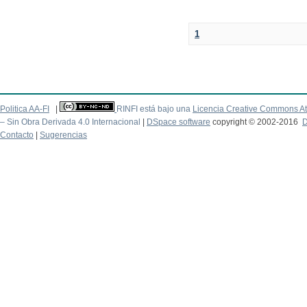
1
Politica AA-FI
|
RINFI está bajo una
Licencia Creative Commons At
– Sin Obra Derivada 4.0 Internacional
|
DSpace software
copyright © 2002-2016
D
Contacto
|
Sugerencias