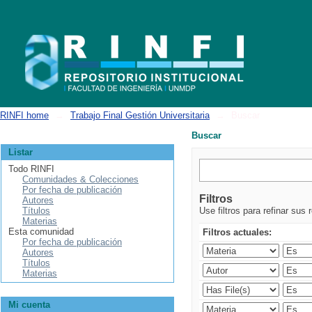
Buscar
RINFI home
→
Trabajo Final Gestión Universitaria
→
Buscar
Buscar
Listar
Todo RINFI
Comunidades & Colecciones
Por fecha de publicación
Filtros
Autores
Títulos
Use filtros para refinar sus 
Materias
Esta comunidad
Filtros actuales:
Por fecha de publicación
Autores
Títulos
Materias
Mi cuenta