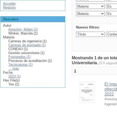
Acceder
Registro
Descubre
Autor
Nuevos filtros:
Ameztoy, Malen (1)
Winkel, Marcela (1)
Materia
Carreras de ingeniería (1)
Carreras de postgado (1)
CONEAU (1)
Gestión universitaria (1)
Postgrados (1)
Mostrando 1 de un tota
Procesos de acreditación (1)
Universitaria.
(0.0 segund
Tecnicaturas (1)
... más
1
Fecha
2023 (1)
Has File(s)
El imp
Yes (1)
ofreci
2022
Ameztoy
Ingenier