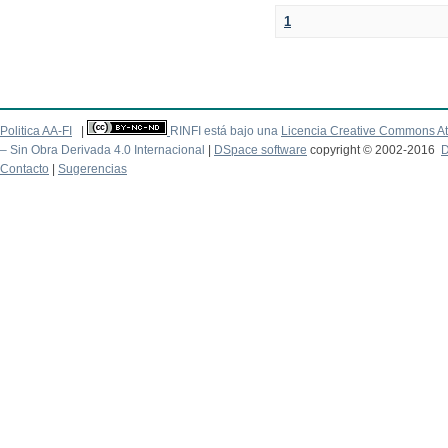
1
Politica AA-FI
|
RINFI está bajo una
Licencia Creative Commons At
– Sin Obra Derivada 4.0 Internacional
|
DSpace software
copyright © 2002-2016
D
Contacto
|
Sugerencias