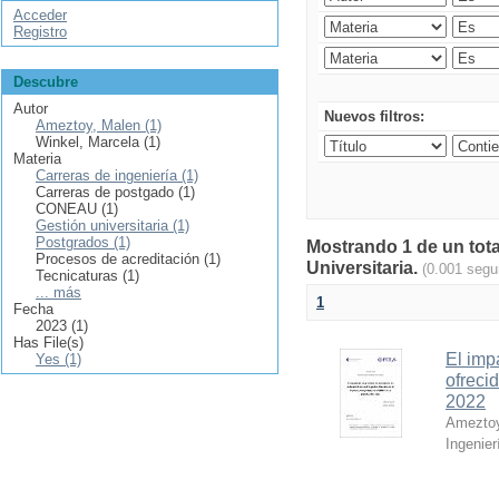
Acceder
Registro
Descubre
Autor
Nuevos filtros:
Ameztoy, Malen (1)
Winkel, Marcela (1)
Materia
Carreras de ingeniería (1)
Carreras de postgado (1)
CONEAU (1)
Gestión universitaria (1)
Postgrados (1)
Mostrando 1 de un tota
Procesos de acreditación (1)
Universitaria.
(0.001 segu
Tecnicaturas (1)
... más
1
Fecha
2023 (1)
Has File(s)
El imp
Yes (1)
ofreci
2022
Ameztoy
Ingenier