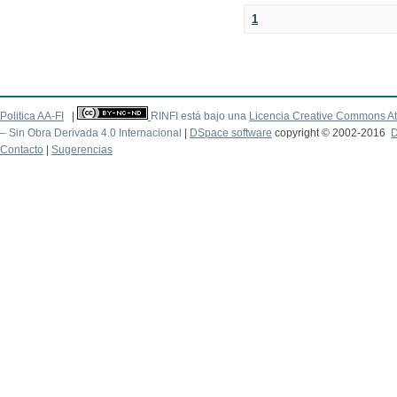
1
Politica AA-FI
|
RINFI está bajo una
Licencia Creative Commons At
– Sin Obra Derivada 4.0 Internacional
|
DSpace software
copyright © 2002-2016
D
Contacto
|
Sugerencias