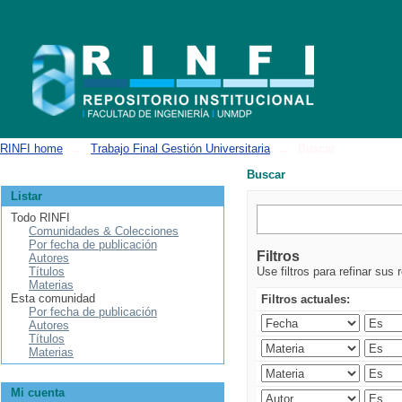
Buscar
RINFI home
→
Trabajo Final Gestión Universitaria
→
Buscar
Buscar
Listar
Todo RINFI
Comunidades & Colecciones
Por fecha de publicación
Filtros
Autores
Títulos
Use filtros para refinar sus 
Materias
Esta comunidad
Filtros actuales:
Por fecha de publicación
Autores
Títulos
Materias
Mi cuenta